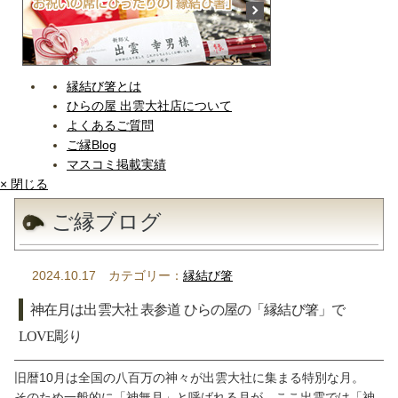
縁結び箸とは
ひらの屋 出雲大社店について
よくあるご質問
ご縁Blog
マスコミ掲載実績
× 閉じる
ご縁ブログ
2024.10.17 カテゴリー：
縁結び箸
神在月は出雲大社 表参道 ひらの屋の「縁結び箸」で
LOVE彫り
旧暦10月は全国の八百万の神々が出雲大社に集まる特別な月。
そのため一般的に「神無月」と呼ばれる月が、ここ出雲では「神