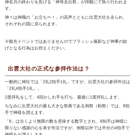
神在月の終わりを告げる「神等去出祭」が拝殿にて執り行われま
す。
神々は神職の「お立ち〜！」の高声とともに出雲大社を去られ、
それぞれの国に戻られます。
※観光イベントではありませんのでフラッシュ撮影など神事の妨
げとなる行為はお控えください。
出雲大社の正式な参拝作法は？
一般的に神社では「
2
礼
2
拍手
1
礼」ですが、出雲大社の参拝作法は
「
2
礼
4
拍手
1
礼」。
2度拝礼をして、
4
回かしわ手を打ち、最後に
1
度拝礼します。
ちなみに出雲大社の最も大きな祭典である例祭（勅祭）では、
8
拍
手で神様を讃えます。
「
8
」は古くより無限の数を意味する数字とされ、
8
拍手は神様に
限りない感謝の心を表す作法ですが、例祭以外では半分の
4
拍手で
神様をお讃えします。