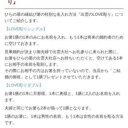
り』
ひらの屋の縁結び箸の特別な名入れ方法『出雲の
LOVE
彫り』につ
いてご紹介します。
【LOVE彫りシングル】
お箸
1
膳の
1
本のみにお名前を入れ、もう
1
本は将来の婚約者のため
に空けておきます。
見事婚約が決まり御夫婦で出雲大社へお礼参りに来られた際に、
お箸をひらの屋の出雲大社店へお持ちいただくと、空けてある
1
本
にお相手の名前を彫刻します。
その際にお相手の方はお箸を持っていないので、当店から「ご結
婚の御祝」として
1
膳プレゼントさせていただきます。
【LOVE彫りダブル】
お箸
1
膳の
1
本に旦那様、
1
本に奥様と、
1
膳に
2
人のお名前を入れ
ます。
夫婦と同じでお箸も
2
本が揃って
1
膳となります。
1膳のお箸に、
1
本は男性の名前、もう
1
本は女性の名前を彫る方法
です。