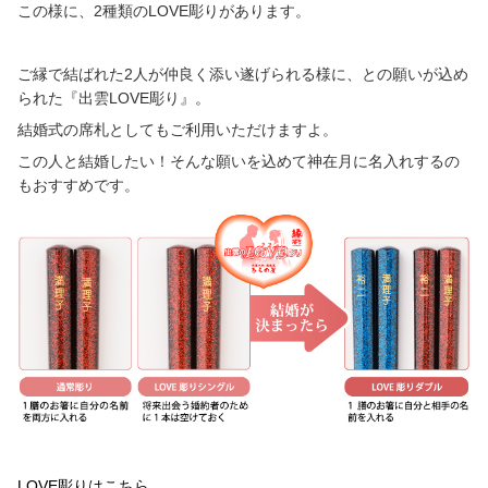
この様に、
2
種類の
LOVE
彫りがあります。
ご縁で結ばれた
2
人が仲良く添い遂げられる様に、との願いが込め
られた『出雲
LOVE
彫り』。
結婚式の席札としてもご利用いただけますよ。
この人と結婚したい！そんな願いを込めて神在月に名入れするの
もおすすめです。
LOVE
彫りはこちら