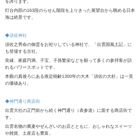
を誇ります。
灯台内部の
163
段のらせん階段を上りきった展望台から眺める日本
海は絶景です。
◆須佐神社
須佐之男命の御霊をお祀りしている神社で、「出雲国風土記」に
も登場する古社。
良縁、家庭円満、子宝、子孫繁栄などを願って多くの参拝客が訪
れるパワースポットです。
本殿の真後ろにある推定樹齢
1300
年の大木「須佐の大杉」は一見
の価値あり。
◆神門通り商店街
出雲大社の正門前から続く神門通り（表参道）に面する商店街で
す。
出雲名物の蕎麦やぜんざいのお店とともに、おしゃれなスイーツ
や雑貨、土産店も豊富。