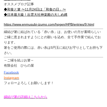
オススメブログ記事
◆和食と箸 〜11月24日は「和食の日」〜
◆日本最大級！出雲大社神楽殿の大しめ縄
https://www.enmusubi-izumo.com/hpgen/HPB/entries/9.html
縁結び箸に結ばれている「赤い糸」は、お使いの方が素晴らしい
ご縁に恵まれますようにとの願いを込め、全て手作業で結んでお
ります。
箸をご使用の際には、赤い糸は5円玉に結びお守りとしてお持ち下
さい。
～ご縁を結ぶお箸～
有限会社 ひらの屋
Facebook
Instagram
フォローよろしくお願いします！
縁結び箸の詳細はこちらから