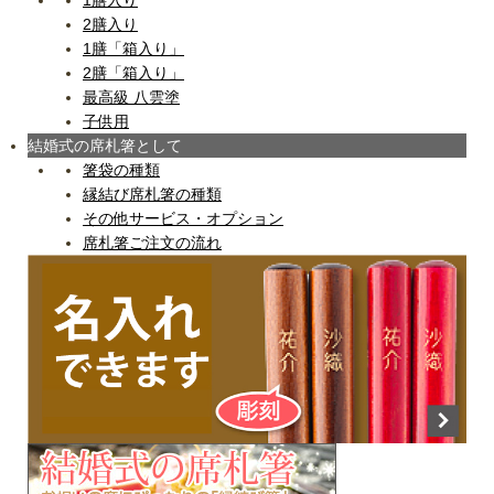
1膳入り
2膳入り
1膳「箱入り」
2膳「箱入り」
最高級 八雲塗
子供用
結婚式の席札箸として
箸袋の種類
縁結び席札箸の種類
その他サービス・オプション
席札箸ご注文の流れ