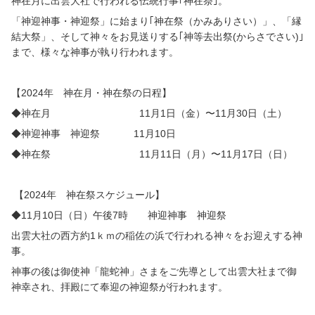
神在月に出雲大社で行われる伝統行事｢神在祭｣。
「神迎神事・神迎祭」に始まり｢神在祭（かみありさい）」、「縁
結大祭」、そして神々をお見送りする｢神等去出祭
(
からさでさい
)
｣
まで、様々な神事が執り行われます。
【
2024
年 神在月・神在祭の日程】
◆神在月
11
月
1
日（金）〜
11
月
30
日（土）
◆神迎神事 神迎祭
11
月
10
日
◆神在祭
11
月
11
日（月）〜
11
月
17
日（日）
【
2024
年 神在祭スケジュール】
◆11月10日（日）午後7時 神迎神事 神迎祭
出雲大社の西方約
1
ｋｍの稲佐の浜で行われる神々をお迎えする神
事。
神事の後は御使神「龍蛇神」さまをご先導として出雲大社まで御
神幸され、拝殿にて奉迎の神迎祭が行われます。