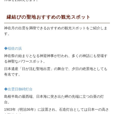
縁結びの聖地おすすめの観光スポット
神在月の出雲を満喫できるおすすめの観光スポットをご紹介しま
す。
◆稲佐の浜
神在祭の始まりとなる神迎神事が行われ、多くの神話にも登場す
る神聖なパワースポット。
日本遺産「日が沈む聖地出雲」の舞台で、夕日の絶景地としても
有名です。
◆出雲日御碕灯台
島根半島の最西端、日本海に突き出た岬の先端に立つ白亜の灯
台。
1903年（明治
36
年）に設置され、石造灯台としては日本一の高さ