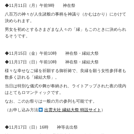
◆11月11日（月）午前9時 神在祭
八百万の神々が人生諸般の事柄を神議り（かむはかり）にかけて
決められます。
男女を初めとするさまざまな人々の「縁」もこのときに決められ
るそうです。
◆
11
月
15
日（金）午前
10
時 神在祭・縁結大祭
◆
11
月
17
日（日）午前
10
時 神在祭・縁結大祭
様々な幸せなご縁を祈願する御祈祷で、良縁を願う女性参拝者も
数多く訪れる「縁結大祭」。
当日は特別な儀式や舞が奉納され、ライトアップされた夜の境内
はとてもロマンティックです。
なお、このお祭りは一般の方の参列も可能です。
（お申し込み方法
出雲大社 縁結大祭 特設サイト
）
◆11月17日（日）16時 神等去出祭