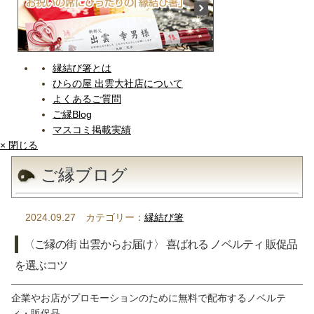
縁結び箸とは
ひらの屋 出雲大社店について
よくあるご質問
ご縁Blog
マスコミ掲載実績
× 閉じる
ご縁ブログ
2024.09.27 カテゴリー：
縁結び箸
〈ご縁の街 出雲からお届け〉 喜ばれる ノベルティ 販促品
を選ぶコツ
企業やお店がプロモーションのために無料で配布するノベルテ
ィ・販促品。