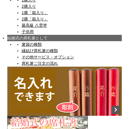
1膳入り
2膳入り
1膳「箱入り」
2膳「箱入り」
最高級 八雲塗
子供用
結婚式の席札箸として
箸袋の種類
縁結び席札箸の種類
その他サービス・オプション
席札箸ご注文の流れ