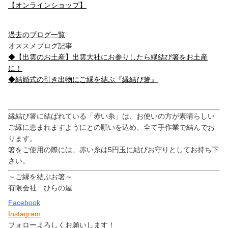
【オンラインショップ】
過去のブログ一覧
オススメブログ記事
◆【出雲のお土産】出雲大社にお参りしたら縁結び箸をお土産
に！
◆結婚式の引き出物にご縁を結ぶ『縁結び箸』
縁結び箸に結ばれている「赤い糸」は、お使いの方が素晴らしい
ご縁に恵まれますようにとの願いを込め、全て手作業で結んでお
ります。
箸をご使用の際には、赤い糸は5円玉に結びお守りとしてお持ち下
さい。
～ご縁を結ぶお箸～
有限会社 ひらの屋
Facebook
Instagram
フォローよろしくお願いします！